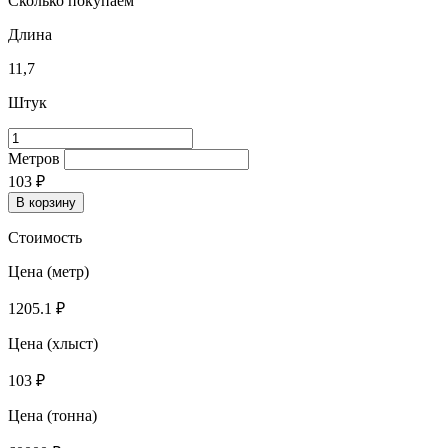
Сколько покупаем
Длина
11,7
Штук
Количество
товара
Метров
Арматура
103
₽
16
В корзину
А500С
Стоимость
Цена (метр)
1205.1 ₽
Цена (хлыст)
103 ₽
Цена (тонна)