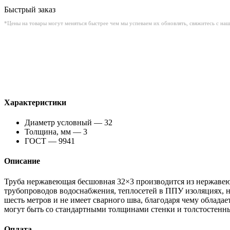
Быстрый заказ
*Цены на товары могут меняться быстрее чем мы успеваем их обновлять, свяжитесь с на
Характеристики
Диаметр условный — 32
Толщина, мм — 3
ГОСТ — 9941
Описание
Труба нержавеющая бесшовная 32×3 производится из нержавею
трубопроводов водоснабжения, теплосетей в ППУ изоляциях, 
шесть метров и не имеет сварного шва, благодаря чему облад
могут быть со стандартными толщинами стенки и толстостенн
Оплата