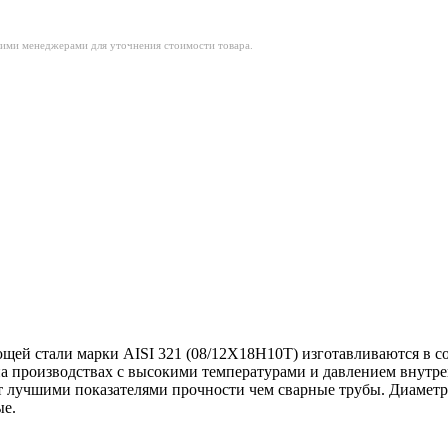
шими менеджерами для уточнения стоимости товара.
щей стали марки AISI 321 (08/12Х18Н10Т) изготавливаются в с
на производствах с высокими температурами и давлением внутр
ает лучшими показателями прочности чем сварные трубы. Диаме
ые.