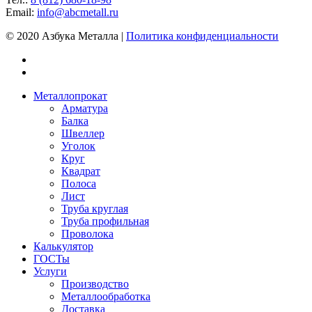
Email:
info@abcmetall.ru
© 2020 Азбука Металла |
Политика конфиденциальности
Металлопрокат
Арматура
Балка
Швеллер
Уголок
Круг
Квадрат
Полоса
Лист
Труба круглая
Труба профильная
Проволока
Калькулятор
ГОСТы
Услуги
Производство
Металлообработка
Доставка