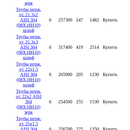
зерк
Трубы нерж.
э/с 21.3х2
AISI 304
6
257300
247
1482
Купить
(08X18H10)
шлиф
Трубы нерж.
э/с 21.3х3
AISI 304
6
317400
419
2514
Купить
(08X18H10)
шлиф
Трубы нерж.
э/с 22х1.5
AISI 304
6
265900
205
1230
Купить
(08X18H10)
шлиф
Трубы нерж.
э/с 22х2 AISI
304
6
254500
255
1530
Купить
(08X18H10)
зерк
Трубы нерж.
э/с 25х1.5
AISI 304
6
256700
225
1350
Купить