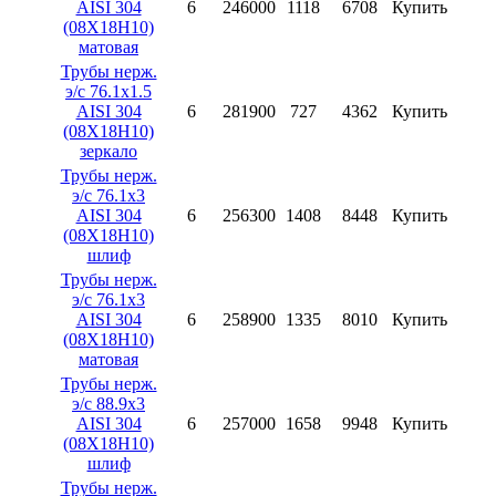
AISI 304
6
246000
1118
6708
Купить
(08X18H10)
матовая
Трубы нерж.
э/с 76.1х1.5
AISI 304
6
281900
727
4362
Купить
(08X18H10)
зеркало
Трубы нерж.
э/с 76.1х3
AISI 304
6
256300
1408
8448
Купить
(08X18H10)
шлиф
Трубы нерж.
э/с 76.1х3
AISI 304
6
258900
1335
8010
Купить
(08X18H10)
матовая
Трубы нерж.
э/с 88.9х3
AISI 304
6
257000
1658
9948
Купить
(08X18H10)
шлиф
Трубы нерж.