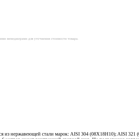
шими менеджерами для уточнения стоимости товара.
я из нержавеющей стали марок: AISI 304 (08Х18Н10); AISI 321 