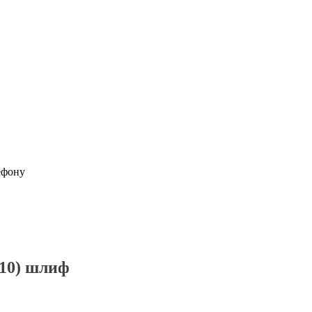
ефону
H10) шлиф