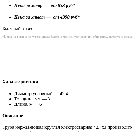
Цена за метр — от
833
руб*
Цена за хлыст — от
4998
руб*
Быстрый заказ
*Цены на товары могут меняться быстрее чем мы успеваем их обновлять, свяжитесь с на
Характеристики
Диаметр условный — 42.4
Толщина, мм — 3
Длина, м — 6
Описание
Труба нержавеющая круглая электросварная 42.4х3 производитс