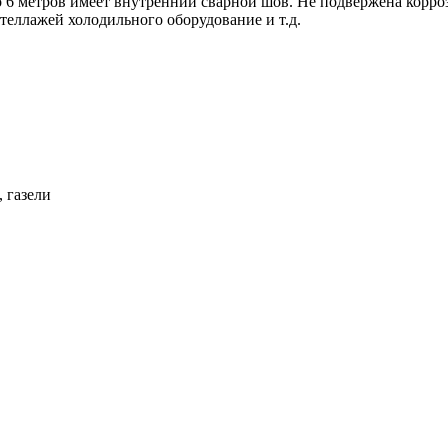
 6 метров имеет внутренний сварной шов. Не подвержена корроз
стеллажей холодильного оборудование и т.д.
 газели