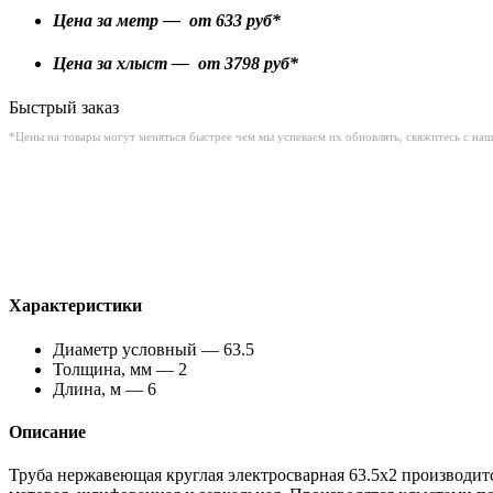
Цена за метр — от
633
руб*
Цена за хлыст — от
3798
руб*
Быстрый заказ
*Цены на товары могут меняться быстрее чем мы успеваем их обновлять, свяжитесь с на
Характеристики
Диаметр условный — 63.5
Толщина, мм — 2
Длина, м — 6
Описание
Труба нержавеющая круглая электросварная 63.5х2 производитс