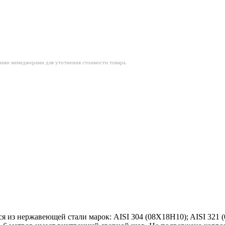
шими менеджерами для уточнения стоимости товара.
я из нержавеющей стали марок: AISI 304 (08Х18Н10); AISI 321 