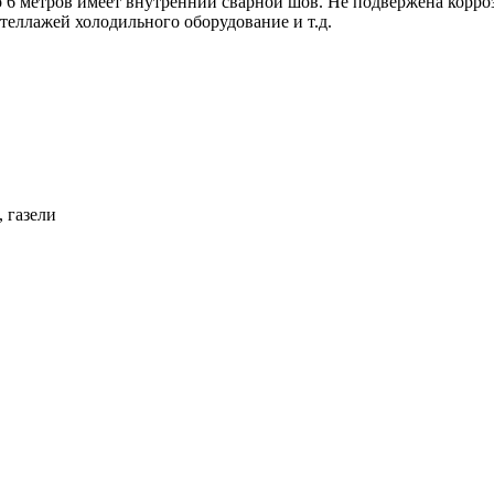
 6 метров имеет внутренний сварной шов. Не подвержена корроз
стеллажей холодильного оборудование и т.д.
 газели